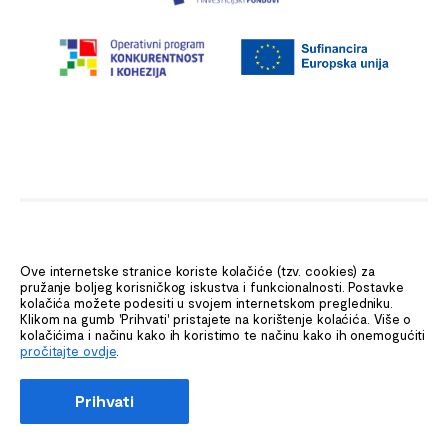
Ministarstvo mora, prometa i infrastrukture (MMPI) aktivno
sudjeluje u korištenju dostupnih EU fondova kroz financijsko
Ove internetske stranice koriste kolačiće (tzv. cookies) za
razdoblje 2014.-2020. Unaprjeđenje web stranice sufinancirano je
pružanje boljeg korisničkog iskustva i funkcionalnosti. Postavke
sredstvima tehničke pomoći iz Operativnog programa
kolačića možete podesiti u svojem internetskom pregledniku.
Konkurentnost i kohezija, iz Europskog fonda za regionalni razvoj.
Klikom na gumb 'Prihvati' pristajete na korištenje kolaćića. Više o
Sadržaj ove stranice isključiva je odgovornost Ministarstva mora,
kolačićima i načinu kako ih koristimo te načinu kako ih onemogućiti
prometa i infrastrukture.
pročitajte ovdje
.
Prihvati