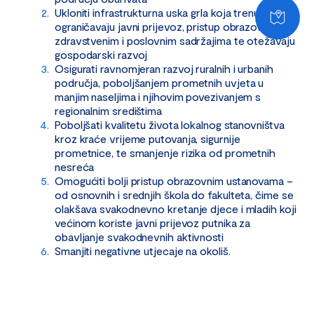
Ukloniti infrastrukturna uska grla koja trenutno
ograničavaju javni prijevoz, pristup obrazovnim,
zdravstvenim i poslovnim sadržajima te otežavaju
gospodarski razvoj
Osigurati ravnomjeran razvoj ruralnih i urbanih
područja, poboljšanjem prometnih uvjeta u
manjim naseljima i njihovim povezivanjem s
regionalnim središtima
Poboljšati kvalitetu života lokalnog stanovništva
kroz kraće vrijeme putovanja, sigurnije
prometnice, te smanjenje rizika od prometnih
nesreća
Omogućiti bolji pristup obrazovnim ustanovama –
od osnovnih i srednjih škola do fakulteta, čime se
olakšava svakodnevno kretanje djece i mladih koji
većinom koriste javni prijevoz putnika za
obavljanje svakodnevnih aktivnosti
Smanjiti negativne utjecaje na okoliš.