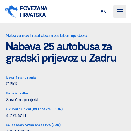
POVEZANA
EN
HRVATSKA
Nabava novih autobusa za Liburniju d.o.o.
Nabava 25 autobusa za
gradski prijevoz u Zadru
Izvor financiranja
OPKK
Faza izvedbe
Završen projekt
Ukupni prihvatljivi troškovi (EUR)
4.771.671,11
EU bespovratna sredstva (EUR)
4.055.920,45