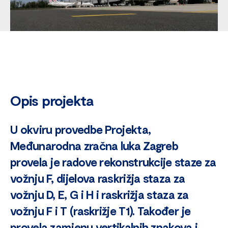
Opis projekta
U okviru provedbe Projekta,
Međunarodna zračna luka Zagreb
provela je radove rekonstrukcije staze za
vožnju F, dijelova raskrižja staza za
vožnju D, E, G i H i raskrižja staza za
vožnju F i T (raskrižje T1). Također je
provela zamjenu vertikalnih znakova i