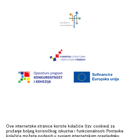
Ove internetske stranice koriste kolačiće (tzv. cookies) za
pružanje boljeg korisničkog iskustva i funkcionalnosti. Postavke
kolačića možete podesiti u svojem internetskom pregledniku.
Ministarstvo mora, prometa i infrastrukture (MMPI) aktivno