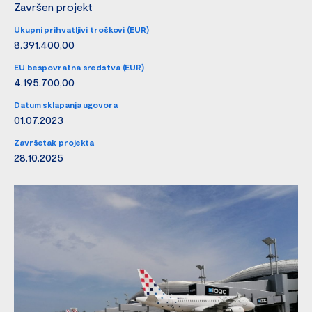
Završen projekt
Ukupni prihvatljivi troškovi (EUR)
8.391.400,00
EU bespovratna sredstva (EUR)
4.195.700,00
Datum sklapanja ugovora
01.07.2023
Završetak projekta
28.10.2025