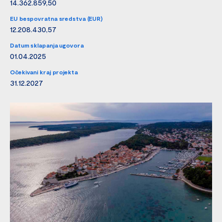
14.362.859,50
EU bespovratna sredstva (EUR)
12.208.430,57
Datum sklapanja ugovora
01.04.2025
Očekivani kraj projekta
31.12.2027