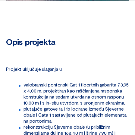
Opis projekta
Projekt uključuje ulaganja u:
valobranski pontonski Gat 1 tlocrtnih gabarita 73,95
x 4,00 m, projektiran kao raščlanjena rasponska
konstrukcija na sedam utvrda na osnom rasponu
10,00 m i s in-situ utvrdom, s uronjenim ekranima,
plutajuće gatove 1a i 1b locirane između Sjeverne
obale i Gata 1 sastavljene od plutajućih elemenata
na pontonima,
rekonstrukciju Sjeverne obale (u približnim
dimenzijama duljine 168,40 m i širine 7,90 m) i