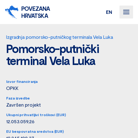
POVEZANA
EN
HRVATSKA
Izgradnja pomorsko-putničkog terminala Vela Luka
Pomorsko-putnički
terminal Vela Luka
Izvor financiranja
OPKK
Faza izvedbe
Završen projekt
Ukupni prihvatljivi troškovi (EUR)
12.053.059,26
EU bespovratna sredstva (EUR)
10.245.100,37