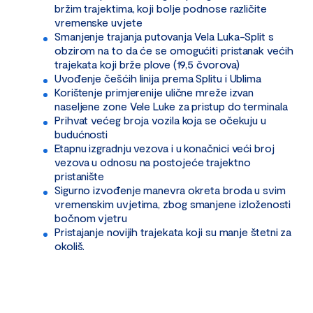
bržim trajektima, koji bolje podnose različite
vremenske uvjete
Smanjenje trajanja putovanja Vela Luka-Split s
obzirom na to da će se omogućiti pristanak većih
trajekata koji brže plove (19,5 čvorova)
Uvođenje češćih linija prema Splitu i Ublima
Korištenje primjerenije ulične mreže izvan
naseljene zone Vele Luke za pristup do terminala
Prihvat većeg broja vozila koja se očekuju u
budućnosti
Etapnu izgradnju vezova i u konačnici veći broj
vezova u odnosu na postojeće trajektno
pristanište
Sigurno izvođenje manevra okreta broda u svim
vremenskim uvjetima, zbog smanjene izloženosti
bočnom vjetru
Pristajanje novijih trajekata koji su manje štetni za
okoliš.