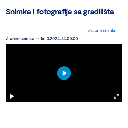
Snimke i fotografije sa gradilišta
Zračne snimke
Zračne snimke — 16.10.2024. 14:00:00
Play
Play
Enter
fulls