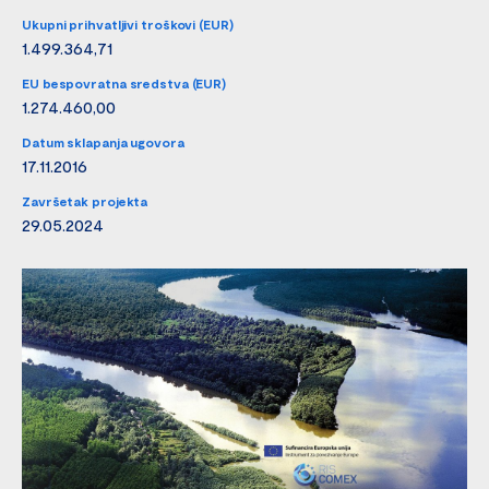
Ukupni prihvatljivi troškovi (EUR)
1.499.364,71
EU bespovratna sredstva (EUR)
1.274.460,00
Datum sklapanja ugovora
17.11.2016
Završetak projekta
29.05.2024