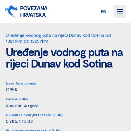
POVEZANA
EN
HRVATSKA
Uređenje vodnog puta na rijeci Dunav kod Sotina od
1321 rkm do 1325 rkm
Uređenje vodnog puta na
rijeci Dunav kod Sotina
Izvor financiranja
OPKK
Faza izvedbe
Završen projekt
Ukupni prihvatljivi troškovi (EUR)
5.786.443,03
EU bespovratna sredstva (EUR)