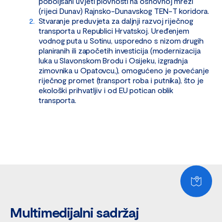
poboljšani uvjeti plovnosti na osnovnoj mreži
(rijeci Dunav) Rajnsko-Dunavskog TEN-T koridora.
Stvaranje preduvjeta za daljnji razvoj riječnog
transporta u Republici Hrvatskoj. Uređenjem
vodnog puta u Sotinu, usporedno s nizom drugih
planiranih ili započetih investicija (modernizacija
luka u Slavonskom Brodu i Osijeku, izgradnja
zimovnika u Opatovcu,), omogućeno je povećanje
riječnog promet (transport roba i putnika), što je
ekološki prihvatljiv i od EU potican oblik
transporta.
Multimedijalni sadržaj