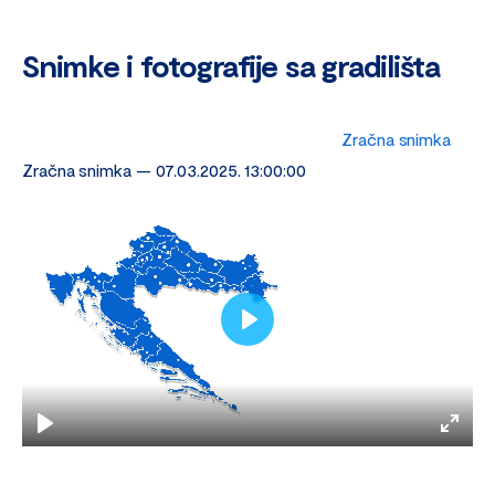
Snimke i fotografije sa gradilišta
Zračna snimka
Zračna snimka — 07.03.2025. 13:00:00
Play
Play
Enter
fulls