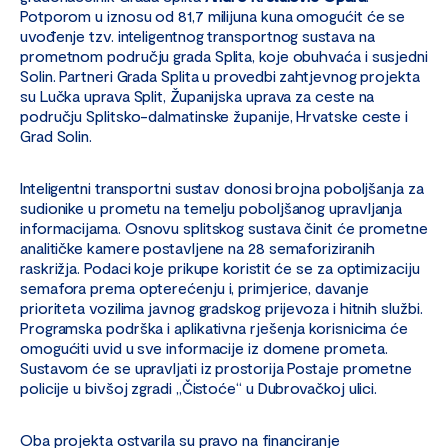
Potporom u iznosu od 81,7 milijuna kuna omogućit će se
uvođenje tzv. inteligentnog transportnog sustava na
prometnom području grada Splita, koje obuhvaća i susjedni
Solin. Partneri Grada Splita u provedbi zahtjevnog projekta
su Lučka uprava Split, Županijska uprava za ceste na
području Splitsko-dalmatinske županije, Hrvatske ceste i
Grad Solin.
Inteligentni transportni sustav donosi brojna poboljšanja za
sudionike u prometu na temelju poboljšanog upravljanja
informacijama. Osnovu splitskog sustava činit će prometne
analitičke kamere postavljene na 28 semaforiziranih
raskrižja. Podaci koje prikupe koristit će se za optimizaciju
semafora prema opterećenju i, primjerice, davanje
prioriteta vozilima javnog gradskog prijevoza i hitnih službi.
Programska podrška i aplikativna rješenja korisnicima će
omogućiti uvid u sve informacije iz domene prometa.
Sustavom će se upravljati iz prostorija Postaje prometne
policije u bivšoj zgradi „Čistoće“ u Dubrovačkoj ulici.
Oba projekta ostvarila su pravo na financiranje